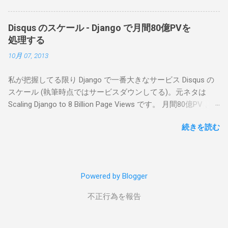
ートが素敵。 HTTP ゲートウェイキャッシュ
に Varnish Django サーバとして Apache +
Disqus のスケール - Django で月間80億PVを
mod_wsgi: 30 台ぐらい。メモリリークを防ぐ
処理する
ために maximum-requests をセット。Ganglia
10月 07, 2013
で監視 キャッシュに memcached: 25 台ぐらい
PostgreSQL ロードバランサーに HAProxy/
私が把握してる限り Django で一番大きなサービス Disqus の
PgBouncer : コネクションプール用。
スケール (執筆時点ではサービスダウンしてる)。元ネタは
PostgreSQL: 10 台ぐらい。 Slony-I で非同期レ
Scaling Django to 8 Billion Page Views です。 月間80億PV 、
プリケーションとフェイルオーバー。 ログは
45k req/s のほぼすべてのトラフィックを Django で処理して
syslog-ng: pgFouine でスロークエリーをロギ
続きを読む
いるとのこと。抄訳になるかな。 WAF は 高速開発とパフォ
ング。 全部でサーバ 100 台ぐらい。他にユー
ーマンス 、 新しい人が入ってすぐに開発に参加できることと
ティリティサーバ 15 台、後は HAProxy と
カスタマイズ 等のトレードオフがあります。この記事ではそ
heartbeat 用に 20 台ぐらいの構成。Varnish と
のトレードオフである高速開発とパフォーマンスをどう両立
syslog-ng を除けば Django のデプロイ手順に
Powered by Blogger
させるか、Disqus のノウハウが紹介されています。 >>> なぜ
掲載されているような教科書通り (良い意味で
WAF (Web Application Framework) は遅いのか 最初に思い浮
す) の構成です。(なんで Apache なの？nginx +
不正行為を報告
かぶのは、アプリケーションに必要ではないボイラープレー
gunicorn 速いよって突っ込まれてますね >>>
ト ( django.contrib とか?) や不要なコードがあるため。そもそ
データベースのパーティショニング Django は
も Django の思想が Python 同様 " バッテリー同梱 (batteries