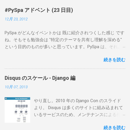
#PySpa アドベント (23 日目)
12月 23, 2012
PySpa がどんなイベントかは 既に紹介されつくした感じ です
ね。そもそも勉強会は "特定のテーマを共有し理解を深める"
という目的のものが多いと思っています。PySpa は、それよ
り "勉強したくなるようなテーマを発見する" ってのが大きい
続きを読む
と個人的に思っています。私は 勉強したいテーマを見つける
童心に返って技術を楽しむ 煙草エリアのベンチを温める ため
に行っています。与えられてばかり、お世話になってばかり
Disqus のスケール - Django 編
です。モチベーションしかり、趣味しかり、仕事しかり。
10月 07, 2013
やり直し。2010 年の Django Con のスライド
より。 Disqus は多くのサイトに組み込まれて
いるサービスのため、メンテナンスによる停
止が難しい。 >>> サーバの構成 エッジロード
続きを読む
バランサーに HAProxy: heartbeat 構成。レポ