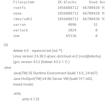
Filesystem           1K-blocks      Used Ava
rootfs               1056888712  66780428 93
none                 1056888712  66780428 93
/dev/sdh1            1056888712  66780428 93
varrun                    4096        32    
varlock                   1024         0    
OS
debian 6.0 - squeeze/sid (sid ?!)
Linux version 2.6.38.2-grsec-dotcloud-ec2 (root@ebichu)
(gcc version 4.3.2 (Debian 4.3.2-1.1) )
Java
Java(TM) SE Runtime Environment (build 1.6.0_24-b07)
Java HotSpot(TM) 64-Bit Server VM (build 19.1-b02,
mixed mode)
Jetty
jetty-6.1.22