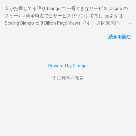
PostgreSQL ロードバランサーに HAProxy/
私が把握してる限り Django で一番大きなサービス Disqus の
PgBouncer : コネクションプール用。
スケール (執筆時点ではサービスダウンしてる)。元ネタは
PostgreSQL: 10 台ぐらい。 Slony-I で非同期レ
Scaling Django to 8 Billion Page Views です。 月間80億PV 、
プリケーションとフェイルオーバー。 ログは
45k req/s のほぼすべてのトラフィックを Django で処理して
syslog-ng: pgFouine でスロークエリーをロギ
続きを読む
いるとのこと。抄訳になるかな。 WAF は 高速開発とパフォ
ング。 全部でサーバ 100 台ぐらい。他にユー
ーマンス 、 新しい人が入ってすぐに開発に参加できることと
ティリティサーバ 15 台、後は HAProxy と
カスタマイズ 等のトレードオフがあります。この記事ではそ
heartbeat 用に 20 台ぐらいの構成。Varnish と
のトレードオフである高速開発とパフォーマンスをどう両立
syslog-ng を除けば Django のデプロイ手順に
Powered by Blogger
させるか、Disqus のノウハウが紹介されています。 >>> なぜ
掲載されているような教科書通り (良い意味で
WAF (Web Application Framework) は遅いのか 最初に思い浮
す) の構成です。(なんで Apache なの？nginx +
不正行為を報告
かぶのは、アプリケーションに必要ではないボイラープレー
gunicorn 速いよって突っ込まれてますね >>>
ト ( django.contrib とか?) や不要なコードがあるため。そもそ
データベースのパーティショニング Django は
も Django の思想が Python 同様 " バッテリー同梱 (batteries
アプリケーションレベルで簡単に 垂直 パーテ
included) " のため、Django は他の Python 製 WAF よりボイラ
ィショニングができます。アプリケーション
ープレートが多いです。Disqus 曰く "実は 言語や WAF は遅さ
ごとに DB 分けたり、DB をアプリケーション
にあまり関係ない " それより " ネットワーク内の他のサービス
レベルでルーティングできます ( ドキュメント
との通信 " のオーバーヘッドが原因とのこと。これは一般的
)。 水平パーティショニング (a.k.a シャーディ
によく言われてることですし、大規模になればなるほどそ
ング) もアプリケーションで 書ける (なるほ