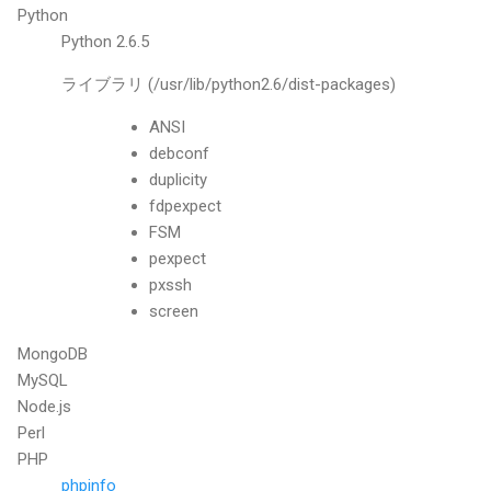
Python
Python 2.6.5
ライブラリ (/usr/lib/python2.6/dist-packages)
ANSI
debconf
duplicity
fdpexpect
FSM
pexpect
pxssh
screen
MongoDB
MySQL
Node.js
Perl
PHP
phpinfo