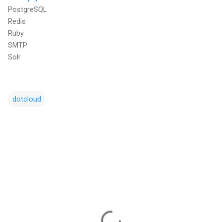
PostgreSQL
Redis
Ruby
SMTP
Solr
dotcloud
コ
メ
ン
ト