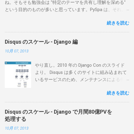
ね。そもそも勉強会は "特定のテーマを共有し理解を深める"
という目的のものが多いと思っています。PySpa は、それよ
り "勉強したくなるようなテーマを発見する" ってのが大きい
続きを読む
と個人的に思っています。私は 勉強したいテーマを見つける
童心に返って技術を楽しむ 煙草エリアのベンチを温める ため
に行っています。与えられてばかり、お世話になってばかり
Disqus のスケール - Django 編
です。モチベーションしかり、趣味しかり、仕事しかり。
10月 07, 2013
やり直し。2010 年の Django Con のスライド
より。 Disqus は多くのサイトに組み込まれて
いるサービスのため、メンテナンスによる停
止が難しい。 >>> サーバの構成 エッジロード
続きを読む
バランサーに HAProxy: heartbeat 構成。レポ
ートが素敵。 HTTP ゲートウェイキャッシュ
に Varnish Django サーバとして Apache +
Disqus のスケール - Django で月間80億PVを
mod_wsgi: 30 台ぐらい。メモリリークを防ぐ
処理する
ために maximum-requests をセット。Ganglia
10月 07, 2013
で監視 キャッシュに memcached: 25 台ぐらい